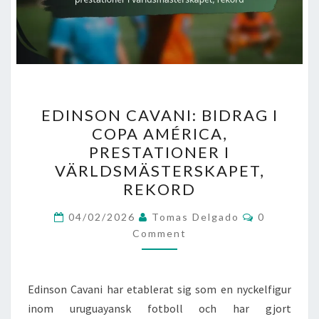
EDINSON
EDINSON CAVANI: BIDRAG I
CAVANI:
COPA AMÉRICA,
BIDRAG
PRESTATIONER I
I
VÄRLDSMÄSTERSKAPET,
COPA
REKORD
AMÉRICA,
Comments
PRESTATIONER
04/02/2026
Tomas Delgado
0
Comment
I
VÄRLDSMÄSTERSKAPET,
REKORD
Edinson Cavani har etablerat sig som en nyckelfigur
inom uruguayansk fotboll och har gjort