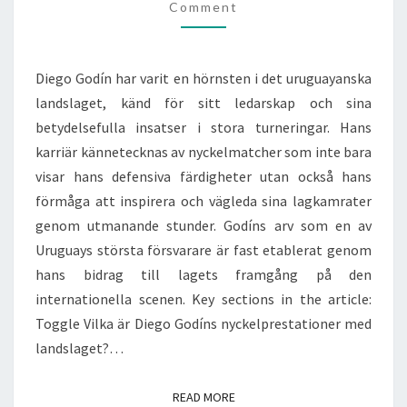
Comment
I
TURNERINGAR,
NYCKELMATCHER
Diego Godín har varit en hörnsten i det uruguayanska
landslaget, känd för sitt ledarskap och sina
betydelsefulla insatser i stora turneringar. Hans
karriär kännetecknas av nyckelmatcher som inte bara
visar hans defensiva färdigheter utan också hans
förmåga att inspirera och vägleda sina lagkamrater
genom utmanande stunder. Godíns arv som en av
Uruguays största försvarare är fast etablerat genom
hans bidrag till lagets framgång på den
internationella scenen. Key sections in the article:
Toggle Vilka är Diego Godíns nyckelprestationer med
landslaget?…
READ MORE
READ MORE