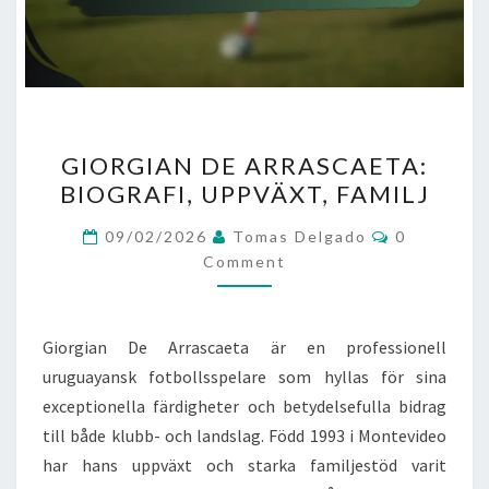
GIORGIAN
GIORGIAN DE ARRASCAETA:
DE
BIOGRAFI, UPPVÄXT, FAMILJ
ARRASCAETA:
BIOGRAFI,
Comments
09/02/2026
Tomas Delgado
0
UPPVÄXT,
Comment
FAMILJ
Giorgian De Arrascaeta är en professionell
uruguayansk fotbollsspelare som hyllas för sina
exceptionella färdigheter och betydelsefulla bidrag
till både klubb- och landslag. Född 1993 i Montevideo
har hans uppväxt och starka familjestöd varit