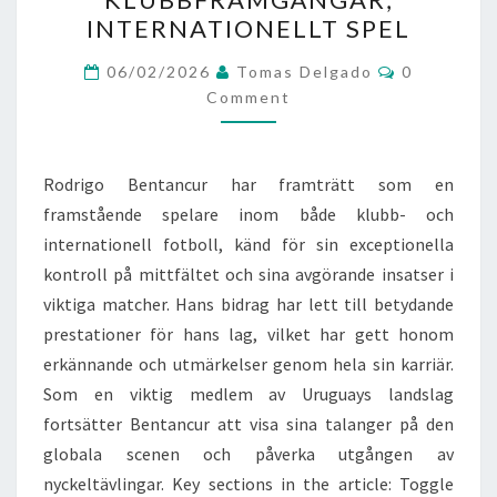
PRESTATIONER,
INTERNATIONELLT SPEL
KLUBBFRAMGÅNGAR,
Comments
INTERNATIONELLT
06/02/2026
Tomas Delgado
0
Comment
SPEL
Rodrigo Bentancur har framträtt som en
framstående spelare inom både klubb- och
internationell fotboll, känd för sin exceptionella
kontroll på mittfältet och sina avgörande insatser i
viktiga matcher. Hans bidrag har lett till betydande
prestationer för hans lag, vilket har gett honom
erkännande och utmärkelser genom hela sin karriär.
Som en viktig medlem av Uruguays landslag
fortsätter Bentancur att visa sina talanger på den
globala scenen och påverka utgången av
nyckeltävlingar. Key sections in the article: Toggle