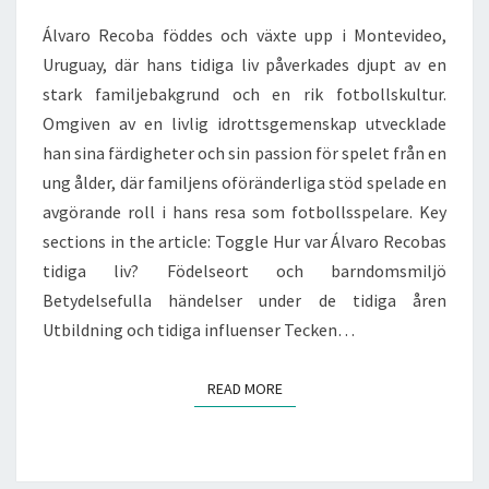
Álvaro Recoba föddes och växte upp i Montevideo,
Uruguay, där hans tidiga liv påverkades djupt av en
stark familjebakgrund och en rik fotbollskultur.
Omgiven av en livlig idrottsgemenskap utvecklade
han sina färdigheter och sin passion för spelet från en
ung ålder, där familjens oföränderliga stöd spelade en
avgörande roll i hans resa som fotbollsspelare. Key
sections in the article: Toggle Hur var Álvaro Recobas
tidiga liv? Födelseort och barndomsmiljö
Betydelsefulla händelser under de tidiga åren
Utbildning och tidiga influenser Tecken…
READ MORE
READ MORE