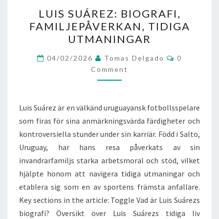
LUIS
LUIS SUÁREZ: BIOGRAFI,
SUÁREZ:
FAMILJEPÅVERKAN, TIDIGA
BIOGRAFI,
UTMANINGAR
FAMILJEPÅVERKAN,
TIDIGA
Comments
04/02/2026
Tomas Delgado
0
UTMANINGAR
Comment
Luis Suárez är en välkänd uruguayansk fotbollsspelare
som firas för sina anmärkningsvärda färdigheter och
kontroversiella stunder under sin karriär. Född i Salto,
Uruguay, har hans resa påverkats av sin
invandrarfamiljs starka arbetsmoral och stöd, vilket
hjälpte honom att navigera tidiga utmaningar och
etablera sig som en av sportens främsta anfallare.
Key sections in the article: Toggle Vad är Luis Suárezs
biografi? Översikt över Luis Suárezs tidiga liv