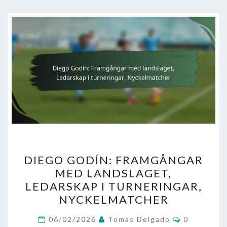
DIEGO
DIEGO GODÍN: FRAMGÅNGAR
GODÍN:
MED LANDSLAGET,
FRAMGÅNGAR
LEDARSKAP I TURNERINGAR,
MED
NYCKELMATCHER
LANDSLAGET,
Comments
LEDARSKAP
06/02/2026
Tomas Delgado
0