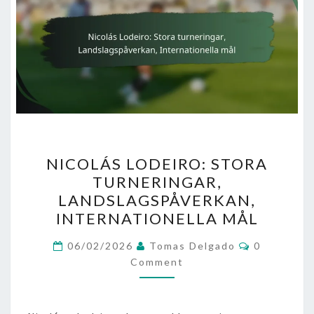
NICOLÁS
NICOLÁS LODEIRO: STORA
LODEIRO:
TURNERINGAR,
STORA
LANDSLAGSPÅVERKAN,
TURNERINGAR,
INTERNATIONELLA MÅL
LANDSLAGSPÅVERKAN,
Comments
INTERNATIONELLA
06/02/2026
Tomas Delgado
0
Comment
MÅL