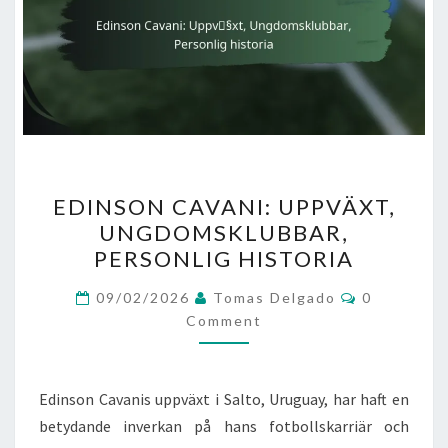
EDINSON
EDINSON CAVANI: UPPVÄXT,
CAVANI:
UNGDOMSKLUBBAR,
UPPVÄXT,
PERSONLIG HISTORIA
UNGDOMSKLUBBAR,
PERSONLIG
Comments
09/02/2026
Tomas Delgado
0
HISTORIA
Comment
Edinson Cavanis uppväxt i Salto, Uruguay, har haft en
betydande inverkan på hans fotbollskarriär och