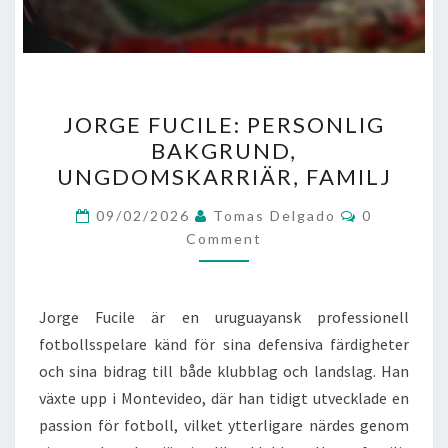
JORGE
JORGE FUCILE: PERSONLIG
FUCILE:
BAKGRUND,
PERSONLIG
UNGDOMSKARRIÄR, FAMILJ
BAKGRUND,
UNGDOMSKARRIÄR,
Comments
09/02/2026
Tomas Delgado
0
FAMILJ
Comment
Jorge Fucile är en uruguayansk professionell
fotbollsspelare känd för sina defensiva färdigheter
och sina bidrag till både klubblag och landslag. Han
växte upp i Montevideo, där han tidigt utvecklade en
passion för fotboll, vilket ytterligare närdes genom