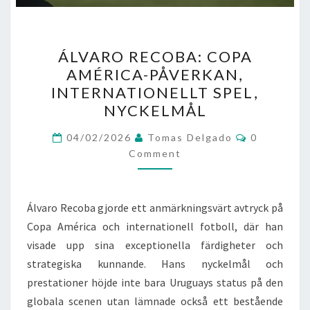
ÁLVARO
ÁLVARO RECOBA: COPA
RECOBA:
AMÉRICA-PÅVERKAN,
COPA
INTERNATIONELLT SPEL,
AMÉRICA-
NYCKELMÅL
PÅVERKAN,
Comments
INTERNATIONELLT
04/02/2026
Tomas Delgado
0
Comment
SPEL,
NYCKELMÅL
Álvaro Recoba gjorde ett anmärkningsvärt avtryck på
Copa América och internationell fotboll, där han
visade upp sina exceptionella färdigheter och
strategiska kunnande. Hans nyckelmål och
prestationer höjde inte bara Uruguays status på den
globala scenen utan lämnade också ett bestående