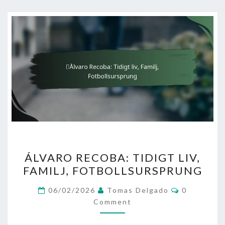
ÁLVARO
ÁLVARO RECOBA: TIDIGT LIV,
RECOBA:
FAMILJ, FOTBOLLSURSPRUNG
TIDIGT
LIV,
Comments
06/02/2026
Tomas Delgado
0
FAMILJ,
Comment
FOTBOLLSURSPRUNG