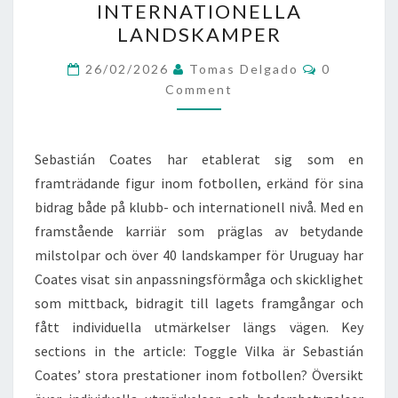
INTERNATIONELLA
KLUBBENS
LANDSKAMPER
MILSTOLPAR,
Comments
INTERNATIONELLA
26/02/2026
Tomas Delgado
0
Comment
LANDSKAMPER
Sebastián Coates har etablerat sig som en
framträdande figur inom fotbollen, erkänd för sina
bidrag både på klubb- och internationell nivå. Med en
framstående karriär som präglas av betydande
milstolpar och över 40 landskamper för Uruguay har
Coates visat sin anpassningsförmåga och skicklighet
som mittback, bidragit till lagets framgångar och
fått individuella utmärkelser längs vägen. Key
sections in the article: Toggle Vilka är Sebastián
Coates’ stora prestationer inom fotbollen? Översikt