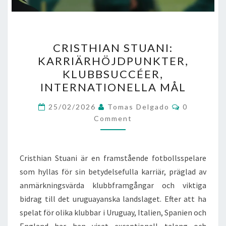
CRISTHIAN
CRISTHIAN STUANI:
STUANI:
KARRIÄRHÖJDPUNKTER,
KARRIÄRHÖJDPUNKTER,
KLUBBSUCCÉER,
KLUBBSUCCÉER,
INTERNATIONELLA MÅL
INTERNATIONELLA
Comments
MÅL
25/02/2026
Tomas Delgado
0
Comment
Cristhian Stuani är en framstående fotbollsspelare
som hyllas för sin betydelsefulla karriär, präglad av
anmärkningsvärda klubbframgångar och viktiga
bidrag till det uruguayanska landslaget. Efter att ha
spelat för olika klubbar i Uruguay, Italien, Spanien och