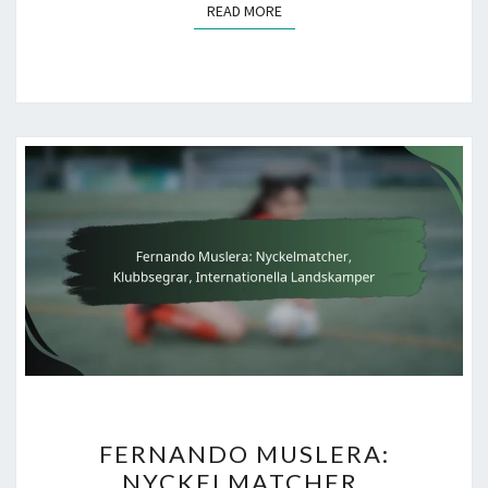
READ MORE
READ MORE
FERNANDO
FERNANDO MUSLERA:
MUSLERA:
NYCKELMATCHER,