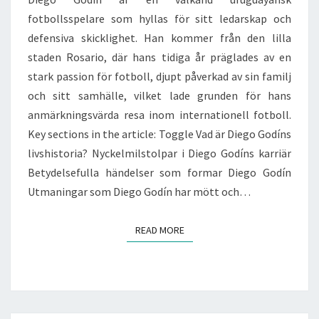
fotbollsspelare som hyllas för sitt ledarskap och
defensiva skicklighet. Han kommer från den lilla
staden Rosario, där hans tidiga år präglades av en
stark passion för fotboll, djupt påverkad av sin familj
och sitt samhälle, vilket lade grunden för hans
anmärkningsvärda resa inom internationell fotboll.
Key sections in the article: Toggle Vad är Diego Godíns
livshistoria? Nyckelmilstolpar i Diego Godíns karriär
Betydelsefulla händelser som formar Diego Godín
Utmaningar som Diego Godín har mött och…
READ MORE
READ MORE