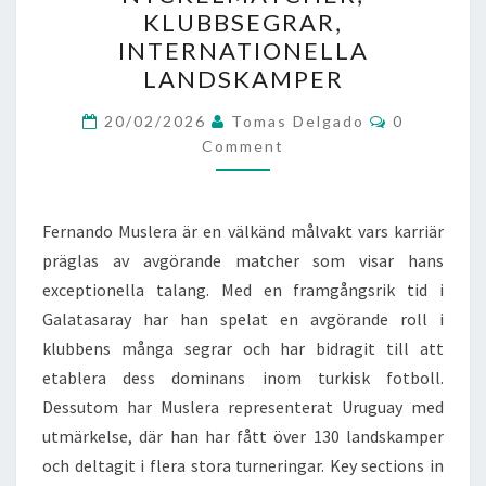
NYCKELMATCHER,
KLUBBSEGRAR,
KLUBBSEGRAR,
INTERNATIONELLA
INTERNATIONELLA
LANDSKAMPER
LANDSKAMPER
Comments
20/02/2026
Tomas Delgado
0
Comment
Fernando Muslera är en välkänd målvakt vars karriär
präglas av avgörande matcher som visar hans
exceptionella talang. Med en framgångsrik tid i
Galatasaray har han spelat en avgörande roll i
klubbens många segrar och har bidragit till att
etablera dess dominans inom turkisk fotboll.
Dessutom har Muslera representerat Uruguay med
utmärkelse, där han har fått över 130 landskamper
och deltagit i flera stora turneringar. Key sections in