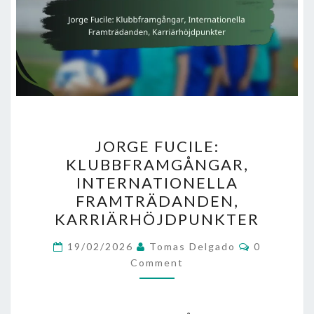
JORGE
JORGE FUCILE:
FUCILE:
KLUBBFRAMGÅNGAR,
KLUBBFRAMGÅNGAR,
INTERNATIONELLA
INTERNATIONELLA
FRAMTRÄDANDEN,
FRAMTRÄDANDEN,
KARRIÄRHÖJDPUNKTER
KARRIÄRHÖJDPUNKTER
Comments
19/02/2026
Tomas Delgado
0
Comment