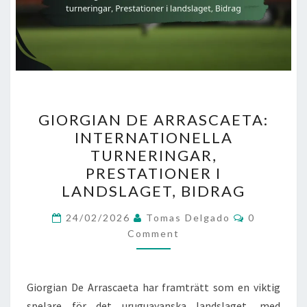
GIORGIAN
GIORGIAN DE ARRASCAETA:
DE
INTERNATIONELLA
ARRASCAETA:
TURNERINGAR,
INTERNATIONELLA
PRESTATIONER I
TURNERINGAR,
LANDSLAGET, BIDRAG
PRESTATIONER
Comments
I
24/02/2026
Tomas Delgado
0
Comment
LANDSLAGET,
BIDRAG
Giorgian De Arrascaeta har framträtt som en viktig
spelare för det uruguayanska landslaget, med