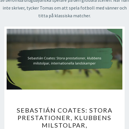
av berömda uruguayanska spelare på den globala scenen. När han
inte skriver, tycker Tomas om att spela fotboll med vänner och
titta på klassiska matcher.
SEBASTIÁN
SEBASTIÁN COATES: STORA
COATES:
PRESTATIONER, KLUBBENS
STORA
MILSTOLPAR,
PRESTATIONER,