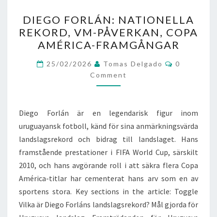
DIEGO
DIEGO FORLÁN: NATIONELLA
FORLÁN:
REKORD, VM-PÅVERKAN, COPA
NATIONELLA
AMÉRICA-FRAMGÅNGAR
REKORD,
VM-
Comments
25/02/2026
Tomas Delgado
0
PÅVERKAN,
Comment
COPA
AMÉRICA-
Diego Forlán är en legendarisk figur inom
FRAMGÅNGAR
uruguayansk fotboll, känd för sina anmärkningsvärda
landslagsrekord och bidrag till landslaget. Hans
framstående prestationer i FIFA World Cup, särskilt
2010, och hans avgörande roll i att säkra flera Copa
América-titlar har cementerat hans arv som en av
sportens stora. Key sections in the article: Toggle
Vilka är Diego Forláns landslagsrekord? Mål gjorda för