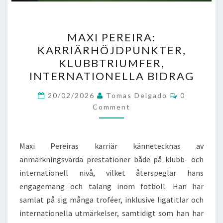
MAXI
MAXI PEREIRA:
PEREIRA:
KARRIÄRHÖJDPUNKTER,
KARRIÄRHÖJDPUNKTER,
KLUBBTRIUMFER,
KLUBBTRIUMFER,
INTERNATIONELLA BIDRAG
INTERNATIONELLA
Comments
BIDRAG
20/02/2026
Tomas Delgado
0
Comment
Maxi Pereiras karriär kännetecknas av
anmärkningsvärda prestationer både på klubb- och
internationell nivå, vilket återspeglar hans
engagemang och talang inom fotboll. Han har
samlat på sig många troféer, inklusive ligatitlar och
internationella utmärkelser, samtidigt som han har