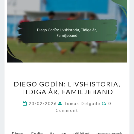
DIEGO
DIEGO GODÍN: LIVSHISTORIA,
GODÍN:
TIDIGA ÅR, FAMILJEBAND
LIVSHISTORIA,
TIDIGA
Comments
23/02/2026
Tomas Delgado
0
ÅR,
Comment
FAMILJEBAND
Diego Godín är en välkänd uruguayansk