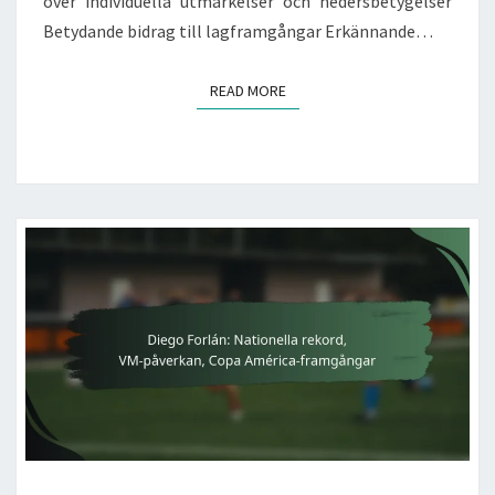
över individuella utmärkelser och hedersbetygelser
Betydande bidrag till lagframgångar Erkännande…
READ MORE
READ MORE