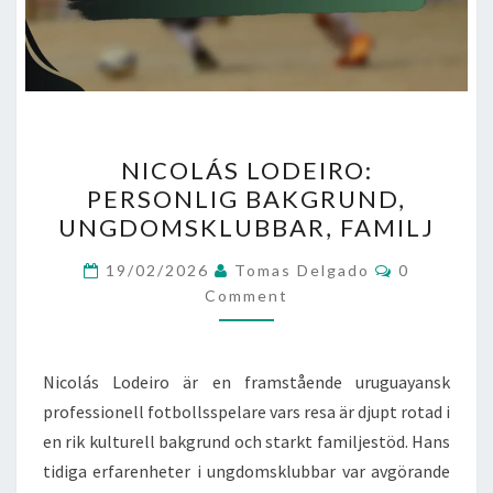
NICOLÁS
NICOLÁS LODEIRO:
LODEIRO:
PERSONLIG BAKGRUND,
PERSONLIG
UNGDOMSKLUBBAR, FAMILJ
BAKGRUND,
UNGDOMSKLUBBAR,
Comments
19/02/2026
Tomas Delgado
0
FAMILJ
Comment
Nicolás Lodeiro är en framstående uruguayansk
professionell fotbollsspelare vars resa är djupt rotad i
en rik kulturell bakgrund och starkt familjestöd. Hans
tidiga erfarenheter i ungdomsklubbar var avgörande