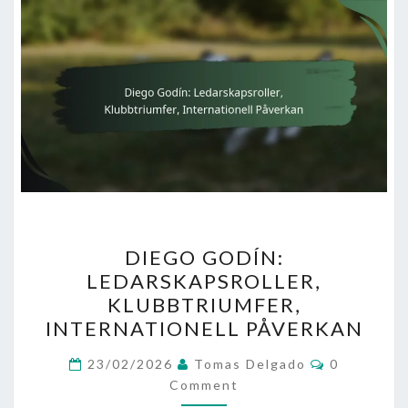
DIEGO
DIEGO GODÍN:
GODÍN:
LEDARSKAPSROLLER,
LEDARSKAPSROLLER,
KLUBBTRIUMFER,
KLUBBTRIUMFER,
INTERNATIONELL PÅVERKAN
INTERNATIONELL
Comments
PÅVERKAN
23/02/2026
Tomas Delgado
0
Comment