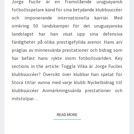
Jorge Fucile är en framstående uruguayansk
fotbollsspelare känd för sina betydande klubbsuccéer
och imponerande internationella karriär. Med
omkring 50 landskamper för det uruguayanska
landslaget har han visat upp sina defensiva
färdigheter på olika prestigefyllda arenor. Hans arv
präglas av minnesvärda prestationer och bidrag som
har befäst hans rykte inom fotbollsvärlden. Key
sections in the article: Toggle Vilka är Jorge Fuciles
klubbsuccéer? Översikt över klubbar han spelat för
Stora titlar vunna med varje klubb Nyckelbidrag till
klubbsuccéer Anmärkningsvärda prestationer och
milstolpar…
READ MORE
READ MORE