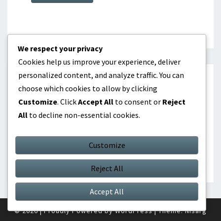
We respect your privacy
Cookies help us improve your experience, deliver
personalized content, and analyze traffic. You can
KATEGORIER
choose which cookies to allow by clicking
Customize
. Click
Accept All
to consent or
Reject
Internationella prestationer
All
to decline non-essential cookies.
Karriärhöjdpunkter
Customize
Spelarbiografier
Reject All
Accept All
© 2026
|
Proudly Powered by
WordPress
|
Theme:
Nisarg