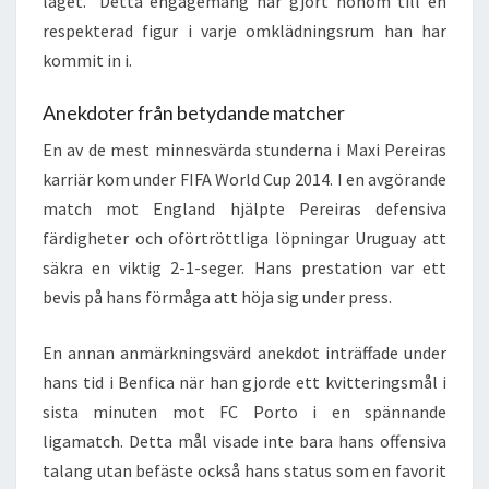
laget.” Detta engagemang har gjort honom till en
respekterad figur i varje omklädningsrum han har
kommit in i.
Anekdoter från betydande matcher
En av de mest minnesvärda stunderna i Maxi Pereiras
karriär kom under FIFA World Cup 2014. I en avgörande
match mot England hjälpte Pereiras defensiva
färdigheter och oförtröttliga löpningar Uruguay att
säkra en viktig 2-1-seger. Hans prestation var ett
bevis på hans förmåga att höja sig under press.
En annan anmärkningsvärd anekdot inträffade under
hans tid i Benfica när han gjorde ett kvitteringsmål i
sista minuten mot FC Porto i en spännande
ligamatch. Detta mål visade inte bara hans offensiva
talang utan befäste också hans status som en favorit