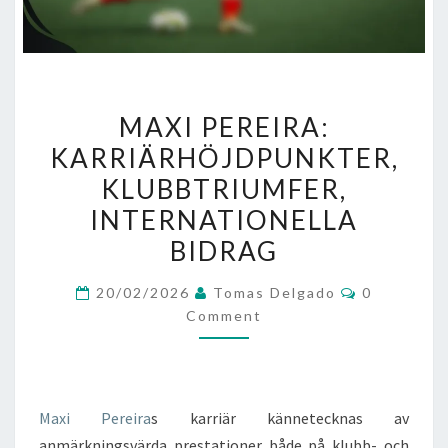
MAXI
MAXI PEREIRA:
PEREIRA:
KARRIÄRHÖJDPUNKTER,
KARRIÄRHÖJDPUNKTER,
KLUBBTRIUMFER,
KLUBBTRIUMFER,
INTERNATIONELLA
INTERNATIONELLA
BIDRAG
BIDRAG
Comments
20/02/2026
Tomas Delgado
0
Comment
Maxi Pereira
s karriär kännetecknas av
anmärkningsvärda prestationer både på klubb- och