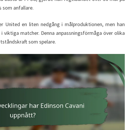
us som anfallare.
ter United en liten nedgång i målproduktionen, men han
t i viktiga matcher. Denna anpassningsförmåga över olika
otståndskraft som spelare.