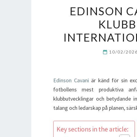
EDINSON C
KLUB
INTERNATIO
10/02/202
Edinson Cavani
är känd för sin exc
fotbollens mest produktiva anf
klubbutvecklingar och betydande in
talang och ledarskap på planen, sär
Key sections in the article: