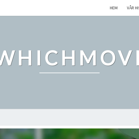
HEM
VÅR H
WHICHMOV