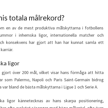
is totala målrekord?
som en av de mest produktiva målskyttarna i fotbollens
ummor i inhemska ligor, internationella matcher och
 och konsekvens har gjort att han har kunnat samla ett
karriär.
ka ligor
 gjort över 200 mål, vilket visar hans förmåga att hitta
bar som Palermo, Napoli och Paris Saint-Germain bidrog
fta var bland de bästa målskyttarna i Ligue 1 och Serie A.
ka ligor kännetecknas av hans skarpa positionering,
n har ofta avslutat säsonger med höga målantal, ofta över