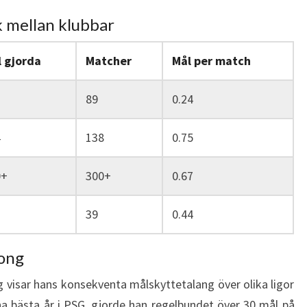
k mellan klubbar
 gjorda
Matcher
Mål per match
89
0.24
4
138
0.75
0+
300+
0.67
39
0.44
song
g visar hans konsekventa målskyttetalang över olika ligor
ina bästa år i PSG, gjorde han regelbundet över 30 mål på