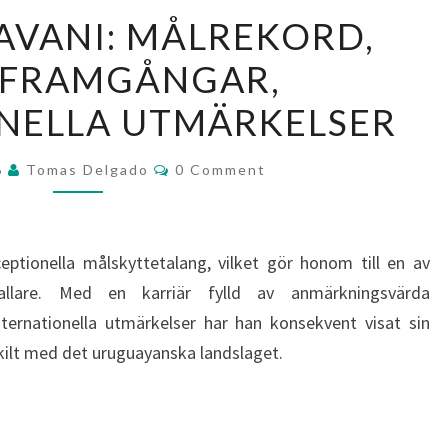
EDINSON
AVANI: MÅLREKORD,
CAVANI:
BFRAMGÅNGAR,
MÅLREKORD,
KLUBBFRAMGÅNGAR,
NELLA UTMÄRKELSER
INTERNATIONELLA
UTMÄRKELSER
Comments
6
Tomas Delgado
0 Comment
eptionella målskyttetalang, vilket gör honom till en av
allare. Med en karriär fylld av anmärkningsvärda
ternationella utmärkelser har han konsekvent visat sin
skilt med det uruguayanska landslaget.