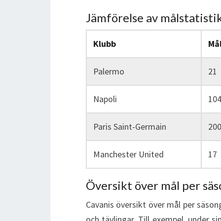
Jämförelse av målstatisti
Klubb
Mål
Palermo
21
Napoli
10
Paris Saint-Germain
20
Manchester United
17
Översikt över mål per sä
Cavanis översikt över mål per säson
och tävlingar. Till exempel, under s